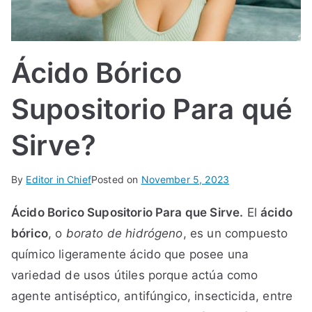
IN
TE
Ácido Bórico
G
Supositorio Para qué
R
Sirve?
A
By
Editor in Chief
Posted on
November 5, 2023
L
Ácido Borico Supositorio Para que Sirve.
El
ácido
bórico
, o
borato de hidrógeno
, es un compuesto
químico ligeramente ácido que posee una
variedad de usos útiles porque actúa como
agente antiséptico, antifúngico, insecticida, entre