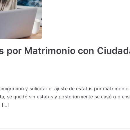
us por Matrimonio con Ciuda
mmigración y solicitar el ajuste de estatus por matrimon
sta, se quedó sin estatus y posteriormente se casó o pie
y […]