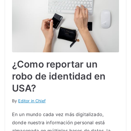
IN
TE
G
R
¿Como reportar un
A
robo de identidad en
L
USA?
By
Editor in Chief
En un mundo cada vez más digitalizado,
donde nuestra información personal está
almacenada en múltiples bases de datos, la