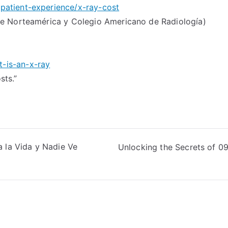
patient-experience/x-ray-cost
de Norteamérica y Colegio Americano de Radiología)
-is-an-x-ray
sts.”
a la Vida y Nadie Ve
Unlocking the Secrets of 0