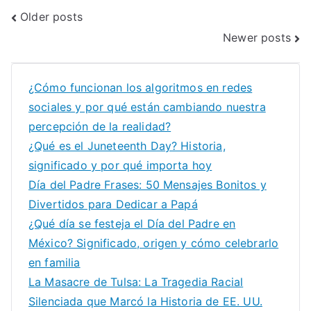
Posts
Older posts
Newer posts
navigation
¿Cómo funcionan los algoritmos en redes
sociales y por qué están cambiando nuestra
percepción de la realidad?
¿Qué es el Juneteenth Day? Historia,
significado y por qué importa hoy
Día del Padre Frases: 50 Mensajes Bonitos y
Divertidos para Dedicar a Papá
¿Qué día se festeja el Día del Padre en
México? Significado, origen y cómo celebrarlo
en familia
La Masacre de Tulsa: La Tragedia Racial
Silenciada que Marcó la Historia de EE. UU.