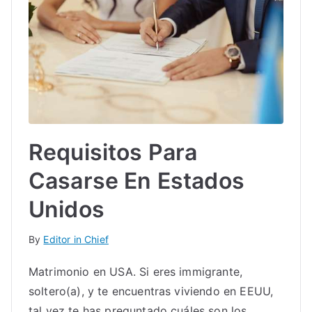
IN
TE
G
R
Requisitos Para
A
Casarse En Estados
L
Unidos
By
Editor in Chief
Matrimonio en USA. Si eres immigrante,
soltero(a), y te encuentras viviendo en EEUU,
tal vez te has preguntado cuáles son los