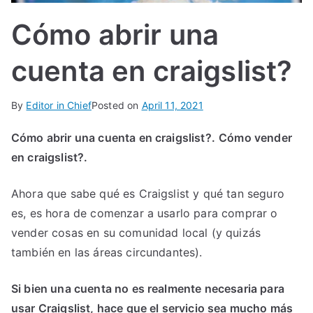
IN
Cómo abrir una
TE
cuenta en craigslist?
G
By
Editor in Chief
Posted on
April 11, 2021
R
Cómo abrir una cuenta en craigslist?.
Có
mo vender
A
en craigslist
?
.
L
Ahora que sabe qué es Craigslist y qué tan seguro
es, es hora de comenzar a usarlo para comprar o
vender cosas en su comunidad local (y quizás
también en las áreas circundantes).
Si bien una cuenta no es realmente necesaria para
usar Craigslist, hace que el servicio sea mucho más