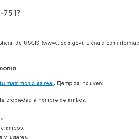
I-751?
oficial de USCIS (www.uscis.gov). Llénala con informa
imonio
u matrimonio es real
. Ejemplos incluyen:
 de propiedad a nombre de ambos.
s.
 de ambos.
 y lugares.