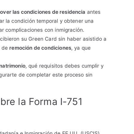
ver las condiciones de residencia
antes
nar la condición temporal y obtener una
tar complicaciones con inmigración.
cibieron su Green Card sin haber asistido a
o de
remoción de condiciones
, ya que
matrimonio
, qué requisitos debes cumplir y
gurarte de completar este proceso sin
bre la Forma I-751
udadanía e Inmigración de EE.UU. (USCIS)