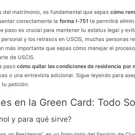
vés del matrimonio, es fundamental que sepas
cómo remo
sentar correctamente la
forma I-751
te permitirá elimi
te paso es crucial para mantener tu estatus legal y evi
 personal y los retrasos en USCIS, muchas personas re
es aún más importante que sepas cómo manejar el proces
arte de USCIS.
 a paso
cómo quitar las condiciones de residencia
por 
bas o una entrevista adicional. Sigue leyendo para ase
tu petición.
s en la Green Card: Todo So
nol y para qué sirve?
ons on Residence”, es un formulario del Servicio de Ci