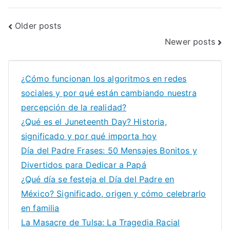
Posts
Older posts
Newer posts
navigation
¿Cómo funcionan los algoritmos en redes
sociales y por qué están cambiando nuestra
percepción de la realidad?
¿Qué es el Juneteenth Day? Historia,
significado y por qué importa hoy
Día del Padre Frases: 50 Mensajes Bonitos y
Divertidos para Dedicar a Papá
¿Qué día se festeja el Día del Padre en
México? Significado, origen y cómo celebrarlo
en familia
La Masacre de Tulsa: La Tragedia Racial