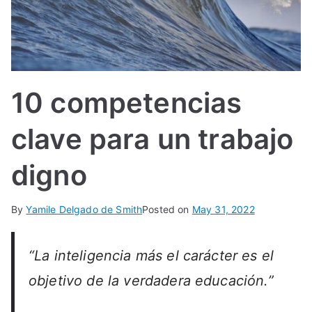
IN
TE
G
10 competencias
R
clave para un trabajo
A
digno
L
By
Yamile Delgado de Smith
Posted on
May 31, 2022
“La inteligencia más el carácter es el
objetivo de la verdadera educación.”