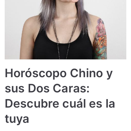
IN
TE
G
R
A
Horóscopo Chino y
L
sus Dos Caras:
Descubre cuál es la
tuya