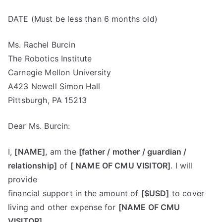
DATE (Must be less than 6 months old)
Ms. Rachel Burcin
The Robotics Institute
Carnegie Mellon University
A423 Newell Simon Hall
Pittsburgh, PA 15213
Dear Ms. Burcin:
I,
[NAME]
, am the
[father / mother / guardian /
relationship]
of
[ NAME OF CMU VISITOR]
. I will
provide
financial support in the amount of
[$USD]
to cover
living and other expense for
[NAME OF CMU
VISITOR]