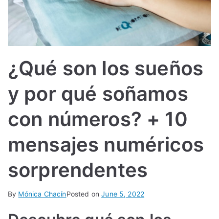
IN
TE
G
¿Qué son los sueños
R
y por qué soñamos
A
con números? + 10
L
mensajes numéricos
sorprendentes
By
Mónica Chacín
Posted on
June 5, 2022