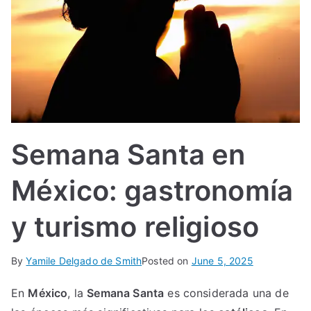
IN
TE
G
R
Semana Santa en
A
México: gastronomía
L
y turismo religioso
By
Yamile Delgado de Smith
Posted on
June 5, 2025
En
México
, la
Semana Santa
es considerada una de