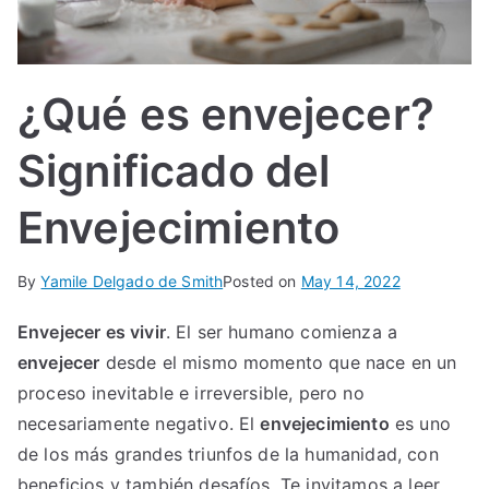
IN
TE
¿Qué es envejecer?
G
Significado del
R
Envejecimiento
A
By
Yamile Delgado de Smith
Posted on
May 14, 2022
L
Envejecer es vivir
. El ser humano comienza a
envejecer
desde el mismo momento que nace en un
proceso inevitable e irreversible, pero no
necesariamente negativo. El
envejecimiento
es uno
de los más grandes triunfos de la humanidad, con
beneficios y también desafíos. Te invitamos a leer